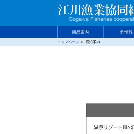
商品案内
釣情報
トップページ
＞
宿泊案内
商品紹介
釣情報
釣り場マップ
食べ方いろいろ
温泉リゾート風の