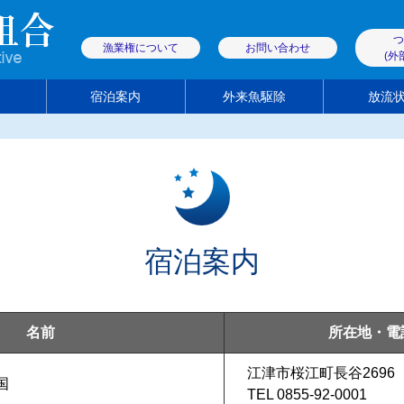
つ
漁業権について
お問い合わせ
(外
宿泊案内
外来魚駆除
放流
解禁日・遊漁料
商品のご注文
遊漁券取扱店
宿泊案内
名前
所在地・電
江津市桜江町長谷2696
国
TEL 0855-92-0001