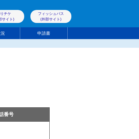
りチケ
フィッシュパス
部サイト)
(外部サイト)
状況
申請書
話番号