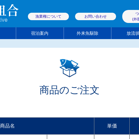
つ
漁業権について
お問い合わせ
(外
宿泊案内
外来魚駆除
放流
解禁日・遊漁料
商品のご注文
遊漁券取扱店
商品のご注文
商品名
単価