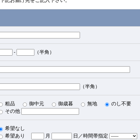
下記お届け先をご記入下さい。
-
（半角）
（半角）
粗品
御中元
御歳暮
無地
のし不要
その他
希望なし
希望あり
月
日／時間帯指定