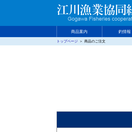
商品案内
釣情報
トップページ
＞
商品のご注文
商品紹介
釣情報
釣り場マップ
食べ方いろいろ