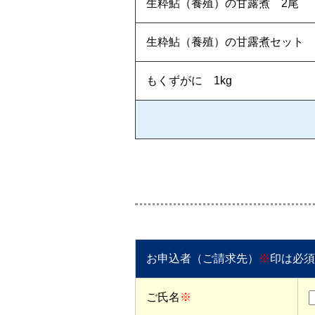
生粋鮎（養殖）の甘露煮 2尾
生粋鮎（養殖）の甘露煮セット 
もくずがに 1kg
お申込者（ご請求先）
※
印は必須
ご氏名
※