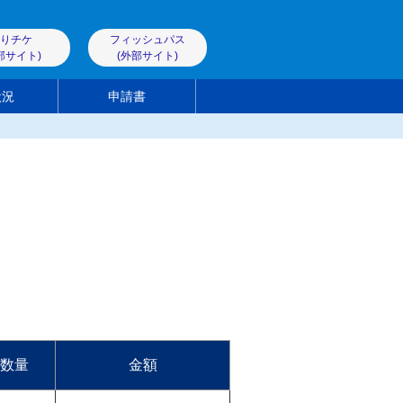
りチケ
フィッシュパス
部サイト)
(外部サイト)
状況
申請書
数量
金額