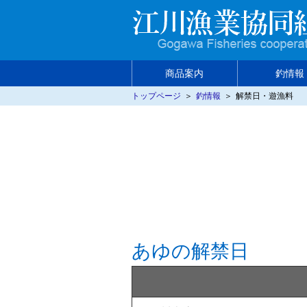
商品案内
釣情報
トップページ
＞
釣情報
＞
解禁日・遊漁料
商品紹介
釣情報
釣り場マップ
食べ方いろいろ
あゆの解禁日