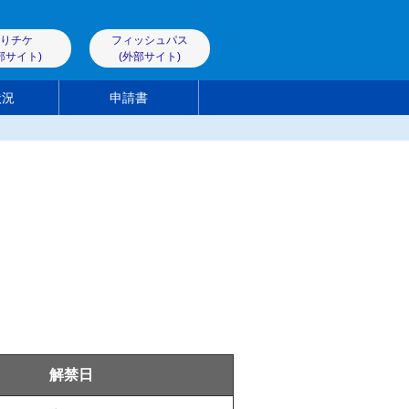
りチケ
フィッシュパス
部サイト)
(外部サイト)
状況
申請書
解禁日