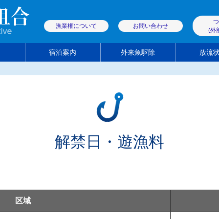
つ
漁業権について
お問い合わせ
(外
宿泊案内
外来魚駆除
放流
解禁日・遊漁料
商品のご注文
遊漁券取扱店
解禁日・遊漁料
区域