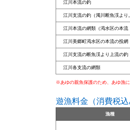
江川本流の釣
江川支流の釣（濁川断魚渓より
江川本流の網類（渇水区の本流
江川美郷町渇水区の本流の投網
江川支流の断魚渓より上流の釣
江川各支流の網類
※あゆの親魚保護のため、あゆ漁に限
遊漁料金（消費税込
漁種