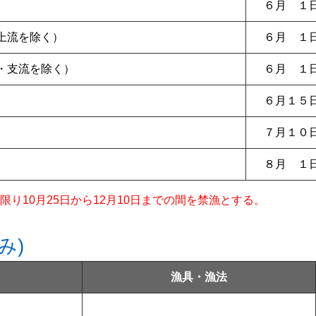
６月 １
上流を除く）
６月 １
・支流を除く）
６月 １
６月１５
７月１０
８月 １
り10月25日から12月10日までの間を禁漁とする。
み)
漁具・漁法