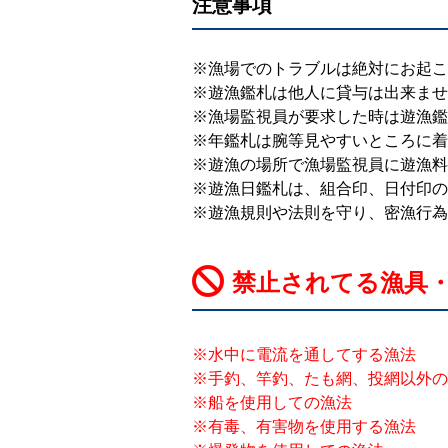
注意事項
※漁場でのトラブルは絶対にお起こ
※遊漁鑑札は他人に貸与は出来ませ
※漁場監視員が要求した時は遊漁鑑
※年鑑札は腕等見やすいところに着
※遊漁の場所で漁場監視員に遊漁料
※遊漁日鑑札は、組合印、日付印の
※遊漁規則や法則を守り、密漁行為
禁止されてる漁具
※水中に電流を通してする漁法
※手釣、竿釣、たも網、投網以外の
※船を使用しての漁法
※有毒、有害物を使用する漁法